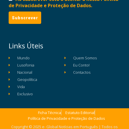
de Privacidade e Proteção de Dados.
Links Úteis
Mundo
Quem Somos
Lusofonia
Eu Conto!
Nacional
Contactos
Geopolítica
Vida
Exclusivo
Ficha Técnica
Estatuto Editorial
Política de Privacidade e Proteção de Dados
Copyright © 2025 e- Global Notícias em Português | Todos os