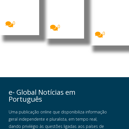
aérea
verão
Quase três
easyJet
em cada dez
Mais de 25
aceitou uma
cidadãos da
milhões de
proposta
União...
britânicos
de...
deverão
0
0
optar...
0
e- Global Notícias em
Português
Uma publicação online que disponibiliza informação
geral independente e pluralista, em tempo real,
dando privilégio às questões ligadas aos países de