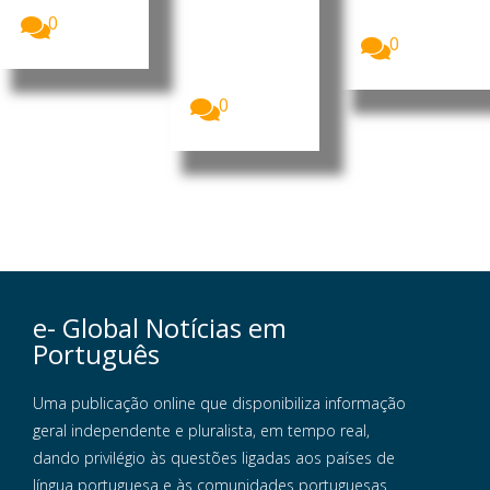
as...
cidadãos da
O Governo
União...
0
alemão está
0
a avaliar
alterações
ao...
0
e- Global Notícias em
Português
Uma publicação online que disponibiliza informação
geral independente e pluralista, em tempo real,
dando privilégio às questões ligadas aos países de
língua portuguesa e às comunidades portuguesas