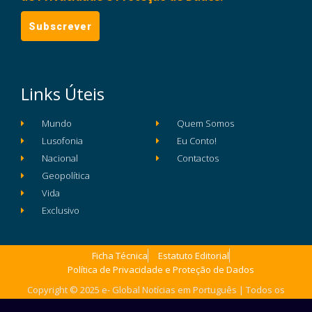
Links Úteis
Mundo
Quem Somos
Lusofonia
Eu Conto!
Nacional
Contactos
Geopolítica
Vida
Exclusivo
Ficha Técnica
Estatuto Editorial
Política de Privacidade e Proteção de Dados
Copyright © 2025 e- Global Notícias em Português | Todos os
direitos reservados