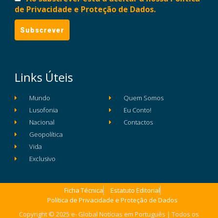
de Privacidade e Proteção de Dados.
Links Úteis
Mundo
Quem Somos
Lusofonia
Eu Conto!
Nacional
Contactos
Geopolítica
Vida
Exclusivo
Ficha Técnica
Estatuto Editorial
Política de Privacidade e Proteção de Dados
Copyright © 2025 e- Global Notícias em Português | Todos os