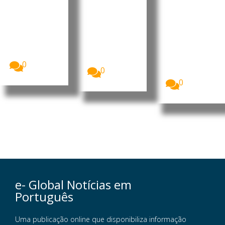
uma
milhões
na férias
semana
de euros
no país
de férias
este
A companhia
aérea
verão
Quase três
easyJet
em cada dez
Mais de 25
aceitou uma
cidadãos da
milhões de
proposta
União...
britânicos
de...
deverão
0
0
optar...
0
e- Global Notícias em
Português
Uma publicação online que disponibiliza informação