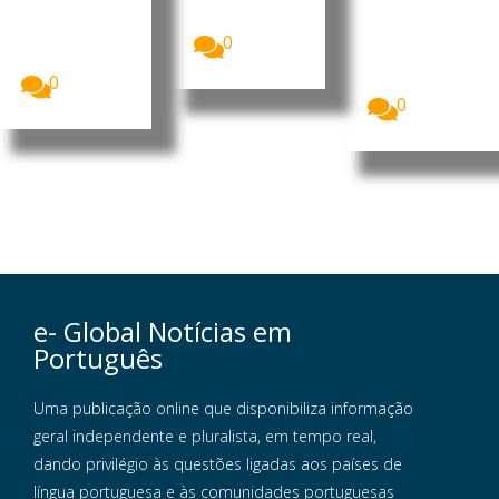
redução de
milhões de
A Polícia de
34% nas...
britânicos
Bulawayo
deverão
0
anunciou
optar...
nesta terça-
feira (4),...
0
0
e- Global Notícias em
Português
Uma publicação online que disponibiliza informação
geral independente e pluralista, em tempo real,
dando privilégio às questões ligadas aos países de
língua portuguesa e às comunidades portuguesas