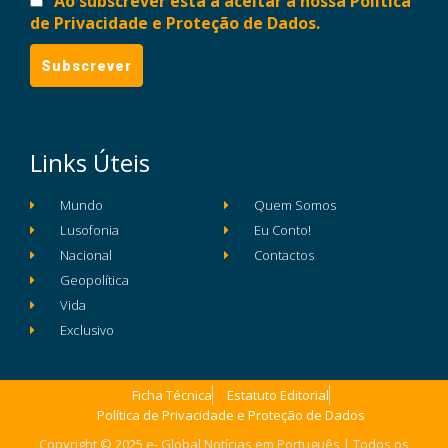
Ao subscrever está a aceitar a nossa Política
de Privacidade e Proteção de Dados.
Links Úteis
Mundo
Quem Somos
Lusofonia
Eu Conto!
Nacional
Contactos
Geopolítica
Vida
Exclusivo
Ficha Técnica
Estatuto Editorial
Política de Privacidade e Proteção de Dados
Copyright © 2025 e- Global Notícias em Português | Todos os