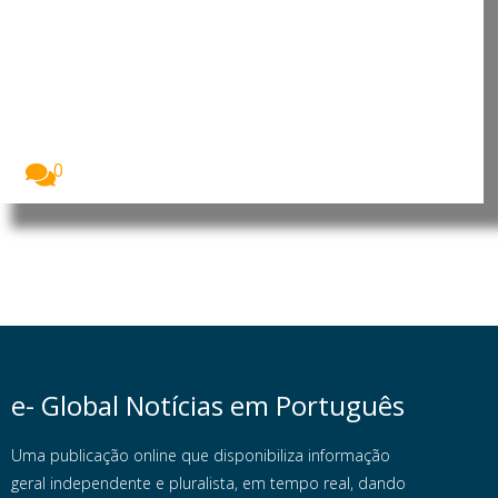
Incêndios florestais históricos
devastam Espanha e França e
preocupam cientistas
Os incêndios florestais que atingiram Espanha e
França...
0
e- Global Notícias em Português
Uma publicação online que disponibiliza informação
geral independente e pluralista, em tempo real, dando