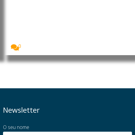
União Europeia disponibiliza
mais 1,4 mil milhões de euros à
Ucrânia provenientes de juros
de ativos russos congelados
A União Europeia recebeu, a 3 de agosto,...
0
Newsletter
O seu nome