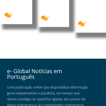
easyJet
em cada dez
Mais de 25
aceitou uma
cidadãos da
milhões de
proposta
União...
britânicos
de...
deverão
0
0
optar...
0
e- Global Notícias em
Português
Uma publicação online que disponibiliza informação
geral independente e pluralista, em tempo real,
dando privilégio às questões ligadas aos países de
língua portuguesa e às comunidades portuguesas