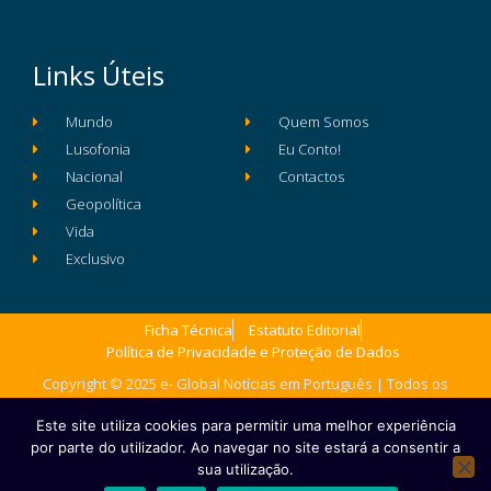
Links Úteis
Mundo
Quem Somos
Lusofonia
Eu Conto!
Nacional
Contactos
Geopolítica
Vida
Exclusivo
Ficha Técnica
Estatuto Editorial
Política de Privacidade e Proteção de Dados
Copyright © 2025 e- Global Notícias em Português | Todos os
direitos reservados
Este site utiliza cookies para permitir uma melhor experiência
por parte do utilizador. Ao navegar no site estará a consentir a
sua utilização.