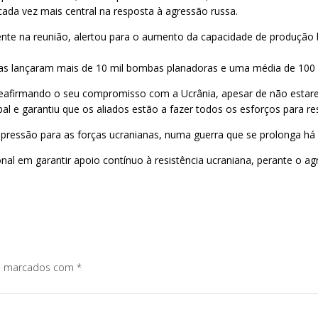
cada vez mais central na resposta à agressão russa.
nte na reunião, alertou para o aumento da capacidade de produção b
ssas lançaram mais de 10 mil bombas planadoras e uma média de 100 
 reafirmando o seu compromisso com a Ucrânia, apesar de não estar
bal e garantiu que os aliados estão a fazer todos os esforços para r
pressão para as forças ucranianas, numa guerra que se prolonga há 
al em garantir apoio contínuo à resistência ucraniana, perante o a
os marcados com
*