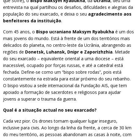
que Sofre), o
Bispo Maksym Ryabukha
, da
Ucrânia
, deu uma
entrevista na qual partilhou os desafios, dificuldades e alegrias da
população do seu exarcado, e deixa o seu
agradecimento aos
benfeitores da instituição
.
Com 45 anos, o
Bispo ucraniano Maksym Ryabukha
é um dos
mais jovens do mundo. Está à frente de um dos territórios mais
delicados do planeta, no centro-leste da Ucrânia, abrangendo as
regiões de
Donetsk, Luhansk, Dnipr e Zaporizhzhia
. Metade
do seu exarcado – equivalente oriental a uma diocese – está
inacessível, ocupado por forças russas, e até a catedral está
fechada. Define-se como um “bispo sobre rodas”, pois está
constantemente na estrada para estar próximo do seu rebanho.
O bispo visitou a sede internacional da Fundação AIS, que tem
apoiado a formação de sacerdotes e religiosos para ajudar
jovens a superar o trauma da guerra.
Qual é a situação actual no seu exarcado?
Cada vez pior. Os drones tornam qualquer lugar inseguro,
inclusive para civis. Ao longo da linha da frente, a cerca de 30 km
do meu território, as pessoas abandonam as casas à noite, com