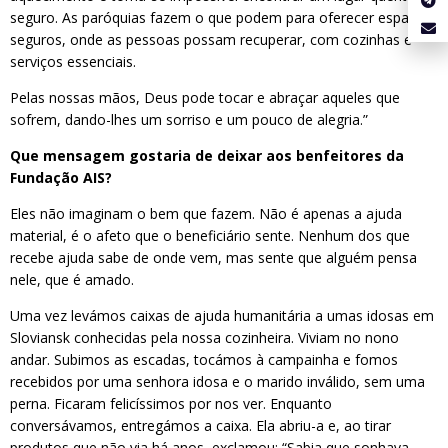
seguro. As paróquias fazem o que podem para oferecer espaços
seguros, onde as pessoas possam recuperar, com cozinhas e
serviços essenciais.
Pelas nossas mãos, Deus pode tocar e abraçar aqueles que
sofrem, dando-lhes um sorriso e um pouco de alegria.”
Que mensagem gostaria de deixar aos benfeitores da
Fundação AIS?
Eles não imaginam o bem que fazem. Não é apenas a ajuda
material, é o afeto que o beneficiário sente. Nenhum dos que
recebe ajuda sabe de onde vem, mas sente que alguém pensa
nele, que é amado.
Uma vez levámos caixas de ajuda humanitária a umas idosas em
Sloviansk conhecidas pela nossa cozinheira. Viviam no nono
andar. Subimos as escadas, tocámos à campainha e fomos
recebidos por uma senhora idosa e o marido inválido, sem uma
perna. Ficaram felicíssimos por nos ver. Enquanto
conversávamos, entregámos a caixa. Ela abriu-a e, ao tirar
produtos que não via há anos, exclamou: “Sabia que sonhava