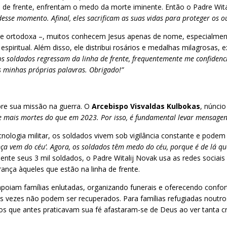
nha de frente, enfrentam o medo da morte iminente. Então o Padre Wi
sse momento. Afinal, eles sacrificam as suas vidas para proteger os ou
e ortodoxa –, muitos conhecem Jesus apenas de nome, especialmente 
piritual. Além disso, ele distribui rosários e medalhas milagrosas, 
s soldados regressam da linha de frente, frequentemente me confidenc
 minhas próprias palavras. Obrigado!”
bre sua missão na guerra. O
Arcebispo Visvaldas Kulbokas
, núncio
 mais mortes do que em 2023. Por isso, é fundamental levar mensagen
ologia militar, os soldados vivem sob vigilância constante e pode
nça vem do céu’. Agora, os soldados têm medo do céu, porque é de lá q
nte seus 3 mil soldados, o Padre Witalij Novak usa as redes sociais
ança àqueles que estão na linha de frente.
poiam famílias enlutadas, organizando funerais e oferecendo confor
vezes não podem ser recuperados. Para famílias refugiadas noutros 
dados que antes praticavam sua fé afastaram-se de Deus ao ver tanta 