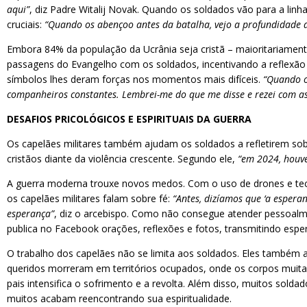
aqui”
, diz Padre Witalij Novak. Quando os soldados vão para a li
cruciais:
“Quando os abençoo antes da batalha, vejo a profundidade de
Embora 84% da população da Ucrânia seja cristã – maioritariament
passagens do Evangelho com os soldados, incentivando a reflexão es
símbolos lhes deram forças nos momentos mais difíceis.
“Quando o
companheiros constantes. Lembrei-me do que me disse e rezei com as
DESAFIOS PRICOLÓGICOS E ESPIRITUAIS DA GUERRA
Os capelães militares também ajudam os soldados a refletirem so
cristãos diante da violência crescente. Segundo ele,
“em 2024, houve
A guerra moderna trouxe novos medos. Com o uso de drones e tecn
os capelães militares falam sobre fé:
“Antes, dizíamos que ‘a espera
esperança”
, diz o arcebispo. Como não consegue atender pessoalme
publica no Facebook orações, reflexões e fotos, transmitindo esper
O trabalho dos capelães não se limita aos soldados. Eles também a
queridos morreram em territórios ocupados, onde os corpos muitas 
pais intensifica o sofrimento e a revolta. Além disso, muitos sol
muitos acabam reencontrando sua espiritualidade.