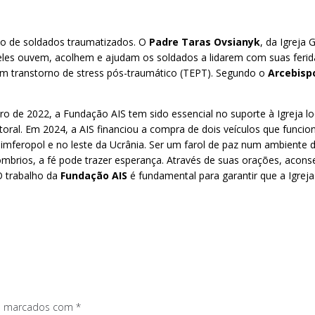
ão de soldados traumatizados. O
Padre Taras Ovsianyk
, da Igreja 
, eles ouvem, acolhem e ajudam os soldados a lidarem com suas ferida
m transtorno de stress pós-traumático (TEPT). Segundo o
Arcebisp
o de 2022, a Fundação AIS tem sido essencial no suporte à Igreja loc
toral. Em 2024, a AIS financiou a compra de dois veículos que fun
imferopol e no leste da Ucrânia. Ser um farol de paz num ambiente 
brios, a fé pode trazer esperança. Através de suas orações, acons
O trabalho da
Fundação AIS
é fundamental para garantir que a Igreja
os marcados com
*