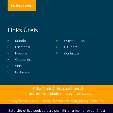
Links Úteis
Mundo
Quem Somos
Lusofonia
Eu Conto!
Nacional
Contactos
Geopolítica
Vida
Exclusivo
Ficha Técnica
Estatuto Editorial
Política de Privacidade e Proteção de Dados
Copyright © 2025 e- Global Notícias em Português | Todos os
direitos reservados
Este site utiliza cookies para permitir uma melhor experiência