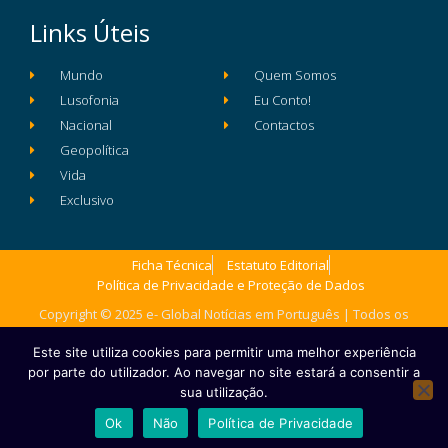
Links Úteis
Mundo
Quem Somos
Lusofonia
Eu Conto!
Nacional
Contactos
Geopolítica
Vida
Exclusivo
Ficha Técnica
Estatuto Editorial
Política de Privacidade e Proteção de Dados
Copyright © 2025 e- Global Notícias em Português | Todos os
direitos reservados
Este site utiliza cookies para permitir uma melhor experiência
por parte do utilizador. Ao navegar no site estará a consentir a
sua utilização.
Ok
Não
Política de Privacidade