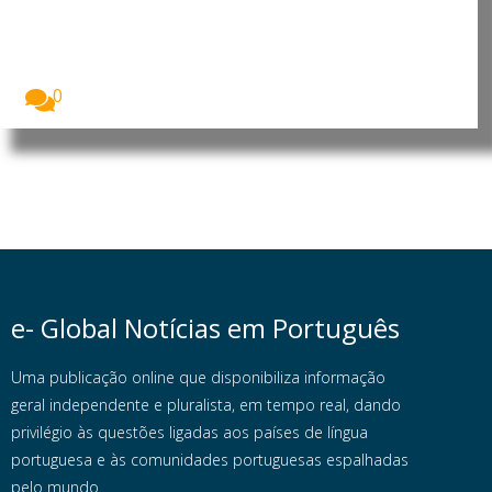
conseguem pagar uma semana
de férias
Quase três em cada dez cidadãos da União...
0
e- Global Notícias em Português
Uma publicação online que disponibiliza informação
geral independente e pluralista, em tempo real, dando
privilégio às questões ligadas aos países de língua
portuguesa e às comunidades portuguesas espalhadas
pelo mundo.