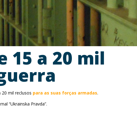
 15 a 20 mil
guerra
a 20 mil reclusos
para as suas forças armadas
.
ornal “Ukrainska Pravda”.