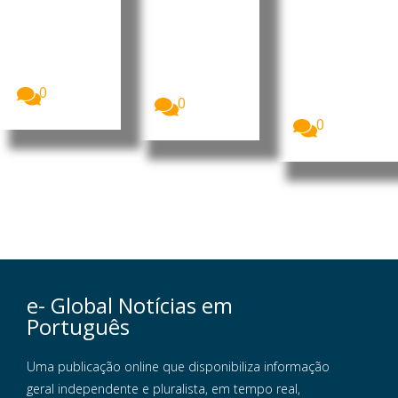
de férias
este
A companhia
aérea
verão
Quase três
easyJet
em cada dez
Mais de 25
aceitou uma
cidadãos da
milhões de
proposta
União...
britânicos
de...
deverão
0
0
optar...
0
e- Global Notícias em
Português
Uma publicação online que disponibiliza informação
geral independente e pluralista, em tempo real,