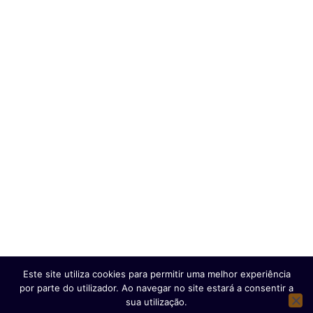
Nacional
Contactos
Geopolítica
Vida
Exclusivo
Ficha Técnica
Estatuto Editorial
Política de Privacidade e Proteção de Dados
Copyright © 2025 e- Global Notícias em Português | Todos os
direitos reservados
Este site utiliza cookies para permitir uma melhor experiência
por parte do utilizador. Ao navegar no site estará a consentir a
sua utilização.