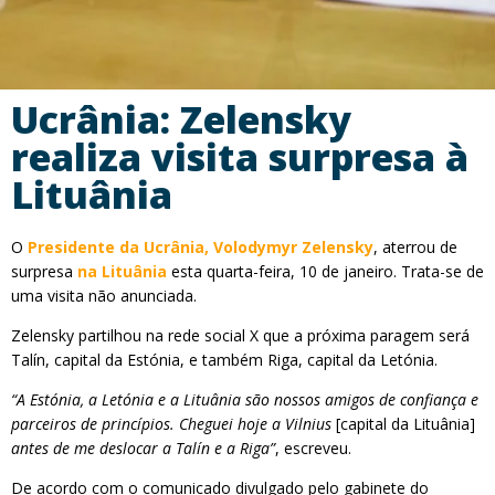
Ucrânia: Zelensky
realiza visita surpresa à
Lituânia
O
Presidente da Ucrânia, Volodymyr Zelensky
, aterrou de
surpresa
na Lituânia
esta quarta-feira, 10 de janeiro. Trata-se de
uma visita não anunciada.
Zelensky partilhou na rede social X que a próxima paragem será
Talín, capital da Estónia, e também Riga, capital da Letónia.
“A Estónia, a Letónia e a Lituânia são nossos amigos de confiança e
parceiros de princípios. Cheguei hoje a Vilnius
[capital da Lituânia]
antes de me deslocar a Talín e a Riga”
, escreveu.
De acordo com o comunicado divulgado pelo gabinete do