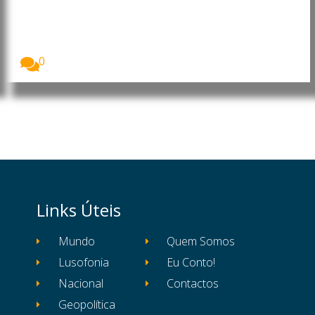
crianças em ataques na Rússia e
na Ucrânia
O Fundo das Nações Unidas para a Infância...
0
Links Úteis
Mundo
Quem Somos
Lusofonia
Eu Conto!
Nacional
Contactos
Geopolítica