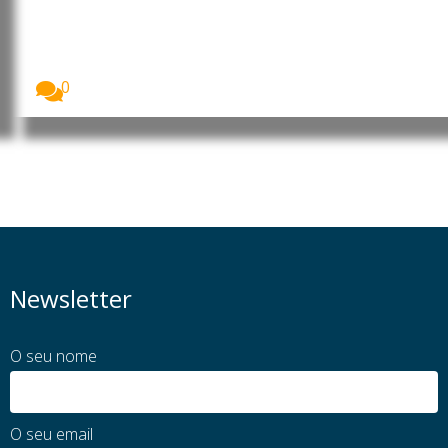
Ucrânia provenientes de juros
de ativos russos congelados
A União Europeia recebeu, a 3 de agosto,...
0
Newsletter
O seu nome
O seu email