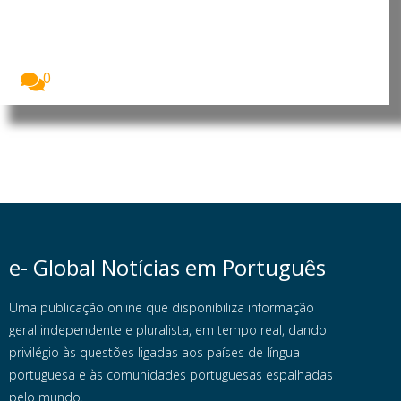
devastam Espanha e França e
preocupam cientistas
Os incêndios florestais que atingiram Espanha e
França...
0
e- Global Notícias em Português
Uma publicação online que disponibiliza informação
geral independente e pluralista, em tempo real, dando
privilégio às questões ligadas aos países de língua
portuguesa e às comunidades portuguesas espalhadas
pelo mundo.