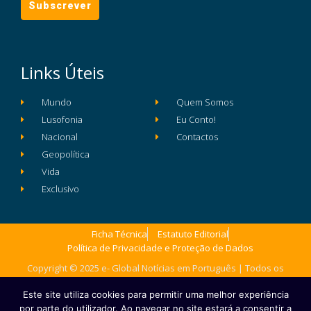
Links Úteis
Mundo
Quem Somos
Lusofonia
Eu Conto!
Nacional
Contactos
Geopolítica
Vida
Exclusivo
Ficha Técnica
Estatuto Editorial
Política de Privacidade e Proteção de Dados
Copyright © 2025 e- Global Notícias em Português | Todos os
direitos reservados
Este site utiliza cookies para permitir uma melhor experiência
por parte do utilizador. Ao navegar no site estará a consentir a