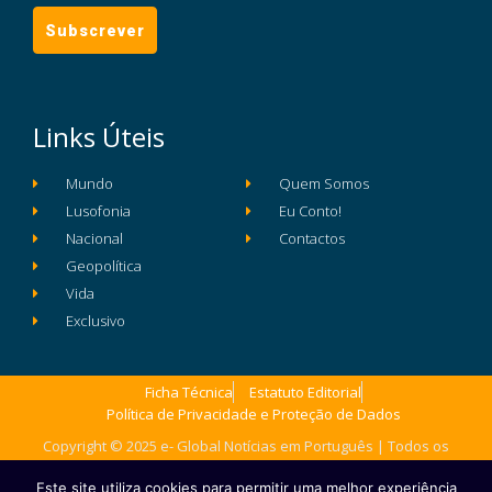
Links Úteis
Mundo
Quem Somos
Lusofonia
Eu Conto!
Nacional
Contactos
Geopolítica
Vida
Exclusivo
Ficha Técnica
Estatuto Editorial
Política de Privacidade e Proteção de Dados
Copyright © 2025 e- Global Notícias em Português | Todos os
direitos reservados
Este site utiliza cookies para permitir uma melhor experiência