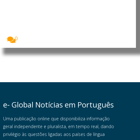
Projetos europeus reforçam
prevenção e rastreio do cancro
do pulmão
A União Europeia está a reforçar a prevenção...
0
e- Global Notícias em Português
Uma publicação online que disponibiliza informação
geral independente e pluralista, em tempo real, dando
privilégio às questões ligadas aos países de língua