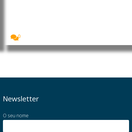
Madrid ultrapassa 10 mil
milhões de euros em receitas
turísticas no primeiro semestre
Madrid registou um desempenho turístico histórico
no primeiro...
0
Newsletter
O seu nome