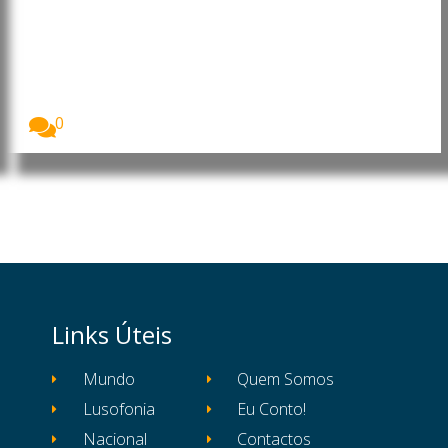
EasyJet prolonga prazo para
propostas de aquisição até 7 de
agosto
A EasyJet prolongou até sexta-feira, 7 de agosto,...
0
Links Úteis
Mundo
Quem Somos
Lusofonia
Eu Conto!
Nacional
Contactos