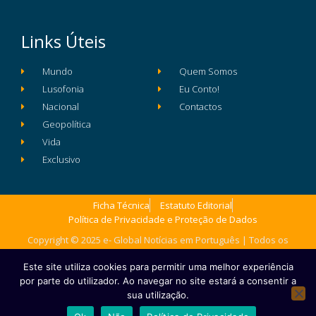
Links Úteis
Mundo
Quem Somos
Lusofonia
Eu Conto!
Nacional
Contactos
Geopolítica
Vida
Exclusivo
Ficha Técnica
Estatuto Editorial
Política de Privacidade e Proteção de Dados
Copyright © 2025 e- Global Notícias em Português | Todos os
direitos reservados
Este site utiliza cookies para permitir uma melhor experiência
por parte do utilizador. Ao navegar no site estará a consentir a
sua utilização.