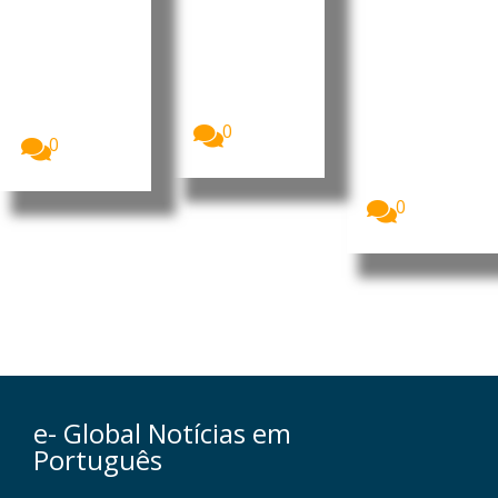
12 de
partir de
-
agosto
11 de
portugue
agosto
sas nas
A União
Europeia vai
praias
A partir de 11
passar a
de agosto, as
A presença
classificar
empresas...
de caravelas-
oficialmente...
portuguesas
0
0
intensificou-
se este
verão no...
0
e- Global Notícias em
Português