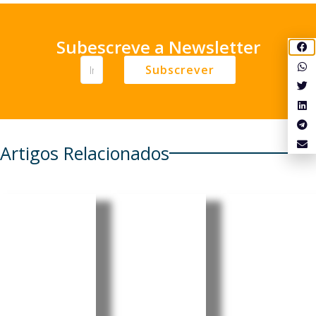
Subescreve a Newsletter
Subscrever
Artigos Relacionados
Reino
Meta
Grécia
Unido:
lança
regista
Turismo
agente
queda de
gastronó
de
34% nas
mico
program
chegadas
impulsio
ação
de
na férias
Muse
migrante
no país
Code e
s por via