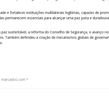
dade e fortalecer instituições multilaterais legítimas, capazes de pr
nidas permanecem essenciais para alcançar uma paz justa e duradour
a paz sustentável, a reforma do Conselho de Segurança, o avanço n
áveis. Também defendeu a criação de mecanismos globais de governan
o.
os marcados com
*