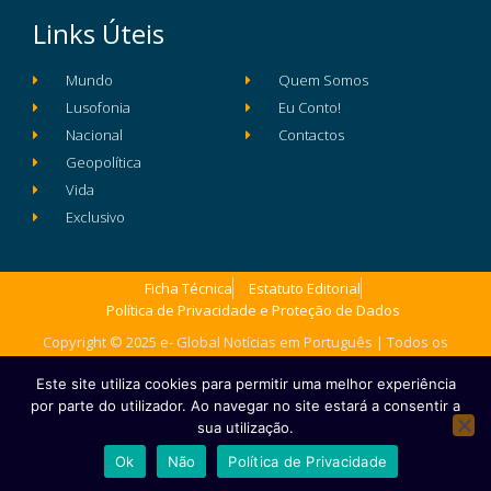
Links Úteis
Mundo
Quem Somos
Lusofonia
Eu Conto!
Nacional
Contactos
Geopolítica
Vida
Exclusivo
Ficha Técnica
Estatuto Editorial
Política de Privacidade e Proteção de Dados
Copyright © 2025 e- Global Notícias em Português | Todos os
direitos reservados
Este site utiliza cookies para permitir uma melhor experiência
por parte do utilizador. Ao navegar no site estará a consentir a
sua utilização.
Ok
Não
Política de Privacidade