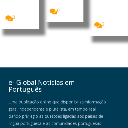
segurança
da...
O Fundo das
no sul do
Nações
0
Líbano...
Unidas para
0
a Infância...
0
e- Global Notícias em
Português
Uma publicação online que disponibiliza informação
geral independente e pluralista, em tempo real,
dando privilégio às questões ligadas aos países de
língua portuguesa e às comunidades portuguesas