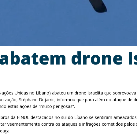
abatem drone Is
ções Unidas no Líbano) abateu um drone Israelita que sobrevoava as 
nização, Stéphane Dujarric, informou que para além do ataque de dr
ndo estas ações de “muito perigosas”.
bros da FINUL destacados no sul do Líbano se sentiram ameaçados de 
tar veementemente contra os ataques e infrações cometidos pelos s
meaça.