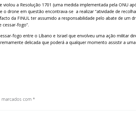
one violou a Resolução 1701 (uma medida implementada pela ONU após
que o drone em questão encontrava-se a realizar “atividade de recol
s facto da FINUL ter assumido a responsabilidade pelo abate de um d
 cessar-fogo”.
essar-fogo entre o Líbano e Israel que envolveu uma ação militar dir
xtremamente delicada que poderá a qualquer momento assistir a uma 
os marcados com
*