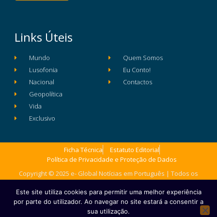
Links Úteis
Mundo
Quem Somos
Lusofonia
Eu Conto!
Nacional
Contactos
Geopolítica
Vida
Exclusivo
Ficha Técnica
Estatuto Editorial
Política de Privacidade e Proteção de Dados
Copyright © 2025 e- Global Notícias em Português | Todos os
direitos reservados
Este site utiliza cookies para permitir uma melhor experiência
por parte do utilizador. Ao navegar no site estará a consentir a
sua utilização.