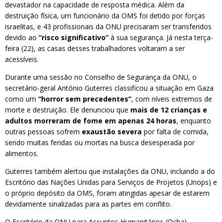
devastador na capacidade de resposta médica. Além da
destruição física, um funcionário da OMS foi detido por forças
israelitas, e 43 profissionais da ONU precisaram ser transferidos
devido ao
“risco significativo”
à sua segurança. Já nesta terça-
feira (22), as casas desses trabalhadores voltaram a ser
acessíveis.
Durante uma sessão no Conselho de Segurança da ONU, o
secretário-geral António Guterres classificou a situação em Gaza
como um
“horror sem precedentes”
, com níveis extremos de
morte e destruição. Ele denunciou que
mais de 12 crianças e
adultos morreram de fome em apenas 24 horas
, enquanto
outras pessoas sofrem
exaustão severa
por falta de comida,
sendo muitas feridas ou mortas na busca desesperada por
alimentos.
Guterres também alertou que instalações da ONU, incluindo a do
Escritório das Nações Unidas para Serviços de Projetos (Unops) e
o próprio depósito da OMS, foram atingidas apesar de estarem
devidamente sinalizadas para as partes em conflito.
O Escritório da ONU para Assuntos Humanitários (Ocha)