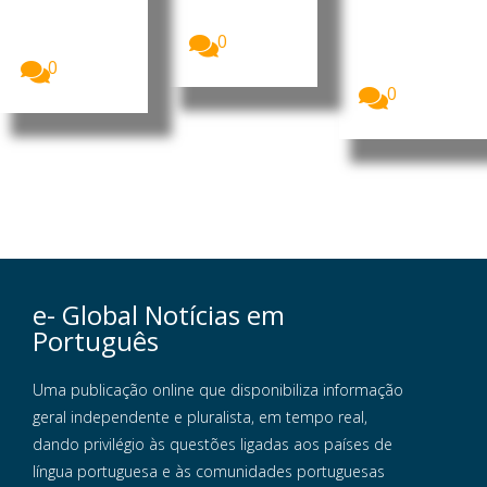
agravamento
segurança
da...
O Fundo das
no sul do
Nações
0
Líbano...
Unidas para
0
a Infância...
0
e- Global Notícias em
Português
Uma publicação online que disponibiliza informação
geral independente e pluralista, em tempo real,
dando privilégio às questões ligadas aos países de
língua portuguesa e às comunidades portuguesas