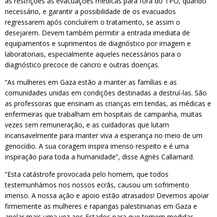
as restrições às evacuações médicas para fora do TPO, quando
necessário, e garantir a possibilidade de os evacuados
regressarem após concluírem o tratamento, se assim o
desejarem. Devem também permitir a entrada imediata de
equipamentos e suprimentos de diagnóstico por imagem e
laboratoriais, especialmente aqueles necessários para o
diagnóstico precoce de cancro e outras doenças.
“As mulheres em Gaza estão a manter as famílias e as
comunidades unidas em condições destinadas a destruí-las. São
as professoras que ensinam as crianças em tendas, as médicas e
enfermeiras que trabalham em hospitais de campanha, muitas
vezes sem remuneração, e as cuidadoras que lutam
incansavelmente para manter viva a esperança no meio de um
genocídio. A sua coragem inspira imenso respeito e é uma
inspiração para toda a humanidade”, disse Agnès Callamard.
“Esta catástrofe provocada pelo homem, que todos
testemunhámos nos nossos ecrãs, causou um sofrimento
imenso. A nossa ação e apoio estão atrasados! Devemos apoiar
firmemente as mulheres e raparigas palestinianas em Gaza e
apelar mais uma vez aos Estados para que tomem medidas