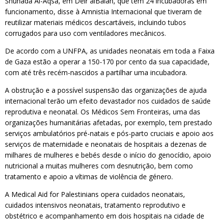
Shuhada Al-Aqsa, em Deir alBalah, que tem 24 incubadoras em
funcionamento, disse à Amnistia Internacional que tiveram de
reutilizar materiais médicos descartáveis, incluindo tubos
corrugados para uso com ventiladores mecânicos.
De acordo com a UNFPA, as unidades neonatais em toda a Faixa
de Gaza estão a operar a 150-170 por cento da sua capacidade,
com até três recém-nascidos a partilhar uma incubadora.
A obstrução e a possível suspensão das organizações de ajuda
internacional terão um efeito devastador nos cuidados de saúde
reprodutiva e neonatal. Os Médicos Sem Fronteiras, uma das
organizações humanitárias afetadas, por exemplo, tem prestado
serviços ambulatórios pré-natais e pós-parto cruciais e apoio aos
serviços de maternidade e neonatais de hospitais a dezenas de
milhares de mulheres e bebés desde o início do genocídio, apoio
nutricional a muitas mulheres com desnutrição, bem como
tratamento e apoio a vítimas de violência de género.
A Medical Aid for Palestinians opera cuidados neonatais,
cuidados intensivos neonatais, tratamento reprodutivo e
obstétrico e acompanhamento em dois hospitais na cidade de