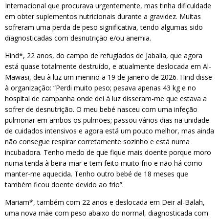
Internacional que procurava urgentemente, mas tinha dificuldade
em obter suplementos nutricionais durante a gravidez. Muitas
sofreram uma perda de peso significativa, tendo algumas sido
diagnosticadas com desnutrição e/ou anemia.
Hind*, 22 anos, do campo de refugiados de Jabalia, que agora
está quase totalmente destruído, e atualmente deslocada em Al-
Mawasi, deu à luz um menino a 19 de janeiro de 2026. Hind disse
à organização: “Perdi muito peso; pesava apenas 43 kg e no
hospital de campanha onde dei à luz disseram-me que estava a
sofrer de desnutrição. O meu bebé nasceu com uma infeção
pulmonar em ambos os pulmões; passou vários dias na unidade
de cuidados intensivos e agora está um pouco melhor, mas ainda
não consegue respirar corretamente sozinho e está numa
incubadora. Tenho medo de que fique mais doente porque moro
numa tenda à beira-mar e tem feito muito frio e não há como
manter-me aquecida. Tenho outro bebé de 18 meses que
também ficou doente devido ao frio”.
Mariam*, também com 22 anos e deslocada em Deir al-Balah,
uma nova mãe com peso abaixo do normal, diagnosticada com