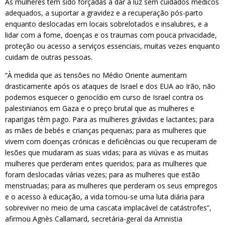
As mulheres têm sido forçadas a dar à luz sem cuidados médicos
adequados, a suportar a gravidez e a recuperação pós-parto
enquanto deslocadas em locais sobrelotados e insalubres, e a
lidar com a fome, doenças e os traumas com pouca privacidade,
proteção ou acesso a serviços essenciais, muitas vezes enquanto
cuidam de outras pessoas.
“À medida que as tensões no Médio Oriente aumentam
drasticamente após os ataques de Israel e dos EUA ao Irão, não
podemos esquecer o genocídio em curso de Israel contra os
palestinianos em Gaza e o preço brutal que as mulheres e
raparigas têm pago. Para as mulheres grávidas e lactantes; para
as mães de bebés e crianças pequenas; para as mulheres que
vivem com doenças crónicas e deficiências ou que recuperam de
lesões que mudaram as suas vidas; para as viúvas e as muitas
mulheres que perderam entes queridos; para as mulheres que
foram deslocadas várias vezes; para as mulheres que estão
menstruadas; para as mulheres que perderam os seus empregos
e o acesso à educação, a vida tornou-se uma luta diária para
sobreviver no meio de uma cascata implacável de catástrofes”,
afirmou Agnès Callamard, secretária-geral da Amnistia