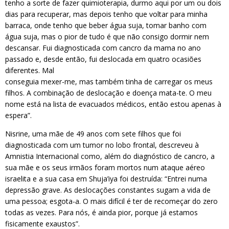
tenho a sorte de fazer quimioterapia, durmo aqui por um ou dois
dias para recuperar, mas depois tenho que voltar para minha
barraca, onde tenho que beber água suja, tomar banho com
água suja, mas o pior de tudo é que não consigo dormir nem
descansar. Fui diagnosticada com cancro da mama no ano
passado e, desde então, fui deslocada em quatro ocasiões
diferentes. Mal
conseguia mexer-me, mas também tinha de carregar os meus
filhos. A combinação de deslocação e doença mata-te. O meu
nome está na lista de evacuados médicos, então estou apenas à
espera”.
Nisrine, uma mãe de 49 anos com sete filhos que foi
diagnosticada com um tumor no lobo frontal, descreveu à
Amnistia Internacional como, além do diagnóstico de cancro, a
sua mãe e os seus irmãos foram mortos num ataque aéreo
israelita e a sua casa em Shuja’iya foi destruída: “Entrei numa
depressão grave. As deslocações constantes sugam a vida de
uma pessoa; esgota-a. O mais difícil é ter de recomeçar do zero
todas as vezes. Para nós, é ainda pior, porque já estamos
fisicamente exaustos”.