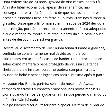
Uma enfermeira de 24 anos, grávida de oito meses, contou à
Amnistia Internacional que, apesar de ser anémica, não
conseguiu obter a infusão de ferro de que necessita, nem ter
acesso a alimentos ricos em ferro ou outras vitaminas durante a
gravidez. Disse que o filho morreu em meados de 2024 devido a
uma infeção, por não ter recebido tratamento médico adequado,
e que o marido foi morto num ataque perto da sua casa, pouco
antes de descobrir que estava grávida.
Descreveu o sofrimento de viver numa tenda durante a gravidez,
sentindo-se constantemente mal devido ao frio e com
dificuldades em aceder às casas de banho. Está preocupada em
saber como manterá o bebé protegido de vírus na sua tenda
cheia de areia e insetos, ou como poderá comprar fraldas,
roupas de bebé e pensos higiénicos para si mesma após o parto.
Maysoun Abu Bureik, parteira sénior do hospital Al-Awda,
também descreveu o impacto emocional nas novas mães: “O
pior é quando temos de ajudar uma mãe que perdeu o marido ou
a família. Não há nada
que possamos dizer ou fazer para a apoiar. Ela tem de cuidar da