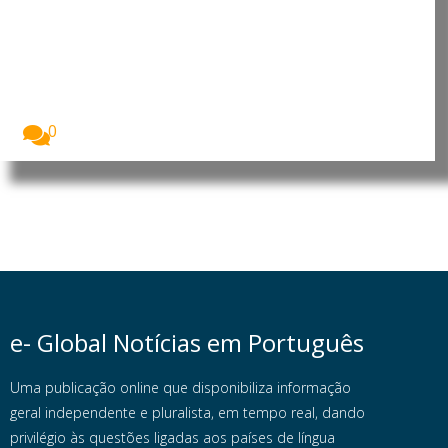
Líbano: Violações do espaço
aéreo e operações militares
agravam tensão no sul do páis
A situação de segurança no sul do Líbano...
0
e- Global Notícias em Português
Uma publicação online que disponibiliza informação
geral independente e pluralista, em tempo real, dando
privilégio às questões ligadas aos países de língua