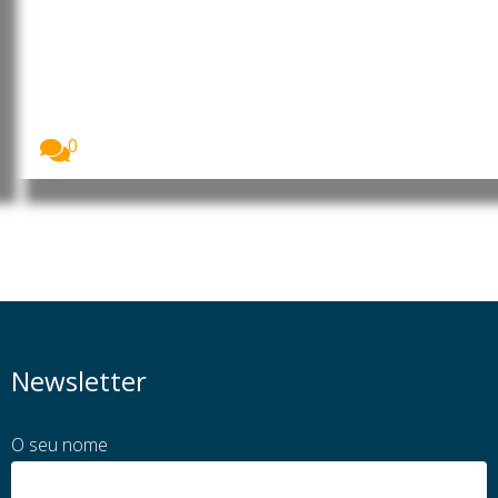
Irão: UNICEF alerta que mais de
2.500 crianças foram mortas ou
feridas durante cinco meses de
guerra
O Fundo das Nações Unidas para a Infância...
0
Newsletter
O seu nome