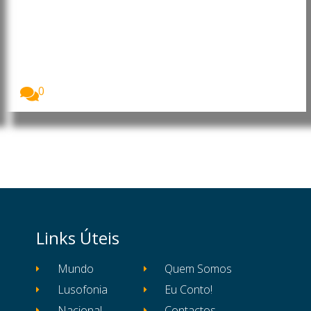
Médio Oriente: Aumenta o
número de mortos no Líbano,
Cisjordânia e Gaza
As Nações Unidas alertaram para o agravamento da...
0
Links Úteis
Mundo
Quem Somos
Lusofonia
Eu Conto!
Nacional
Contactos