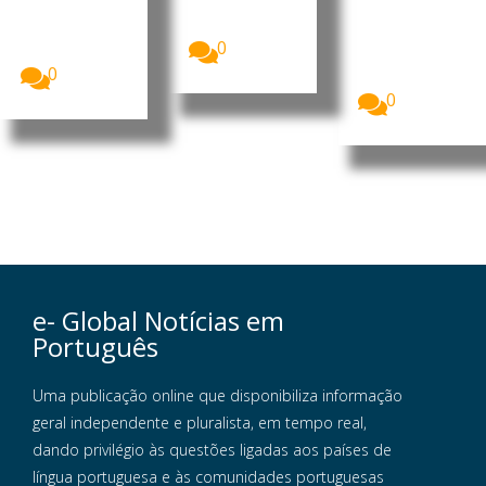
guerra
agravamento
segurança
da...
O Fundo das
no sul do
Nações
0
Líbano...
Unidas para
0
a Infância...
0
e- Global Notícias em
Português
Uma publicação online que disponibiliza informação
geral independente e pluralista, em tempo real,
dando privilégio às questões ligadas aos países de
língua portuguesa e às comunidades portuguesas