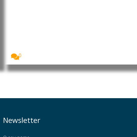
Irão: UNICEF alerta que mais de
2.500 crianças foram mortas ou
feridas durante cinco meses de
guerra
O Fundo das Nações Unidas para a Infância...
0
Newsletter