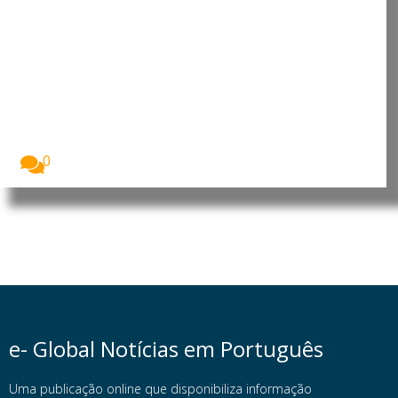
Líbano: Violações do espaço
aéreo e operações militares
agravam tensão no sul do páis
A situação de segurança no sul do Líbano...
0
e- Global Notícias em Português
Uma publicação online que disponibiliza informação