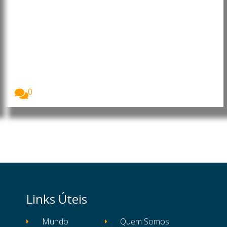
Médio Oriente: Aumenta o
número de mortos no Líbano,
Cisjordânia e Gaza
As Nações Unidas alertaram para o agravamento da...
0
Links Úteis
Mundo
Quem Somos