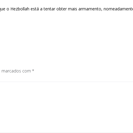
e que o Hezbollah está a tentar obter mais armamento, nomeadamente 
os marcados com
*