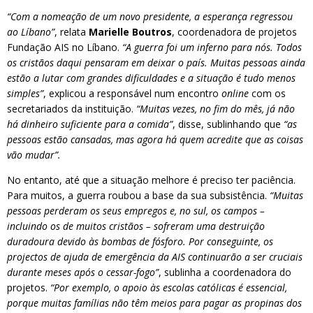
“Com a nomeação de um novo presidente, a esperança regressou
ao Líbano”
, relata
Marielle Boutros
, coordenadora de projetos
Fundação AIS no Líbano.
“A guerra foi um inferno para nós. Todos
os cristãos daqui pensaram em deixar o país. Muitas pessoas ainda
estão a lutar com grandes dificuldades e a situação é tudo menos
simples”
, explicou a responsável num encontro
online
com os
secretariados da instituição.
“Muitas vezes, no fim do mês, já não
há dinheiro suficiente para a comida”
, disse, sublinhando que
“as
pessoas estão cansadas, mas agora há quem acredite que as coisas
vão mudar”.
No entanto, até que a situação melhore é preciso ter paciência.
Para muitos, a guerra roubou a base da sua subsistência.
“Muitas
pessoas perderam os seus empregos e, no sul, os campos –
incluindo os de muitos cristãos – sofreram uma destruição
duradoura devido às bombas de fósforo. Por conseguinte, os
projectos de ajuda de emergência da AIS continuarão a ser cruciais
durante meses após o cessar-fogo”
, sublinha a coordenadora do
projetos.
“Por exemplo, o apoio às escolas católicas é essencial,
porque muitas famílias não têm meios para pagar as propinas dos