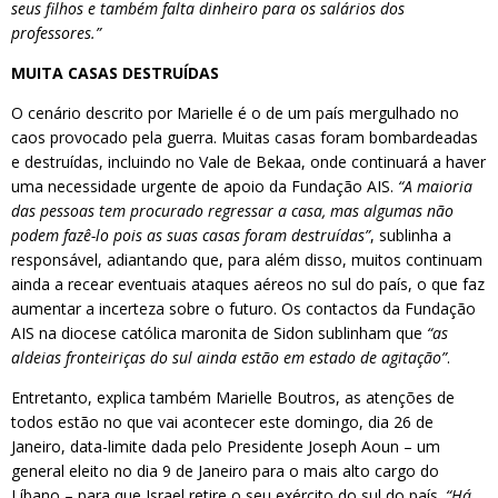
seus filhos e também falta dinheiro para os salários dos
professores.”
MUITA CASAS DESTRUÍDAS
O cenário descrito por Marielle é o de um país mergulhado no
caos provocado pela guerra. Muitas casas foram bombardeadas
e destruídas, incluindo no Vale de Bekaa, onde continuará a haver
uma necessidade urgente de apoio da Fundação AIS.
“A maioria
das pessoas tem procurado regressar a casa, mas algumas não
podem fazê-lo pois as suas casas foram destruídas”
, sublinha a
responsável, adiantando que, para além disso, muitos continuam
ainda a recear eventuais ataques aéreos no sul do país, o que faz
aumentar a incerteza sobre o futuro. Os contactos da Fundação
AIS na diocese católica maronita de Sidon sublinham que
“as
aldeias fronteiriças do sul ainda estão em estado de agitação”
.
Entretanto, explica também Marielle Boutros, as atenções de
todos estão no que vai acontecer este domingo, dia 26 de
Janeiro, data-limite dada pelo Presidente Joseph Aoun – um
general eleito no dia 9 de Janeiro para o mais alto cargo do
Líbano – para que Israel retire o seu exército do sul do país.
“Há