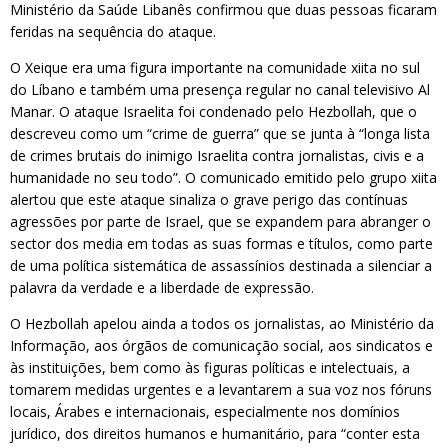
Ministério da Saúde Libanês confirmou que duas pessoas ficaram
feridas na sequência do ataque.
O Xeique era uma figura importante na comunidade xiita no sul
do Líbano e também uma presença regular no canal televisivo Al
Manar. O ataque Israelita foi condenado pelo Hezbollah, que o
descreveu como um “crime de guerra” que se junta à “longa lista
de crimes brutais do inimigo Israelita contra jornalistas, civis e a
humanidade no seu todo”. O comunicado emitido pelo grupo xiita
alertou que este ataque sinaliza o grave perigo das contínuas
agressões por parte de Israel, que se expandem para abranger o
sector dos media em todas as suas formas e títulos, como parte
de uma política sistemática de assassínios destinada a silenciar a
palavra da verdade e a liberdade de expressão.
O Hezbollah apelou ainda a todos os jornalistas, ao Ministério da
Informação, aos órgãos de comunicação social, aos sindicatos e
às instituições, bem como às figuras políticas e intelectuais, a
tomarem medidas urgentes e a levantarem a sua voz nos fóruns
locais, Árabes e internacionais, especialmente nos domínios
jurídico, dos direitos humanos e humanitário, para “conter esta