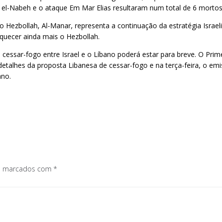
s el-Nabeh e o ataque Em Mar Elias resultaram num total de 6 mortos 
 do Hezbollah, Al-Manar, representa a continuação da estratégia Israe
aquecer ainda mais o Hezbollah.
cessar-fogo entre Israel e o Líbano poderá estar para breve. O Prim
detalhes da proposta Libanesa de cessar-fogo e na terça-feira, o emi
ano.
os marcados com
*