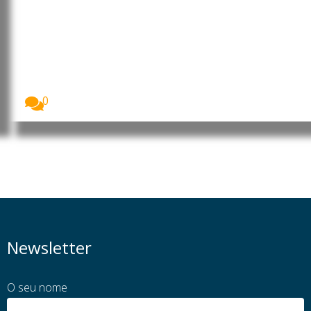
Irão: UNICEF alerta que mais de
2.500 crianças foram mortas ou
feridas durante cinco meses de
guerra
O Fundo das Nações Unidas para a Infância...
0
Newsletter
O seu nome