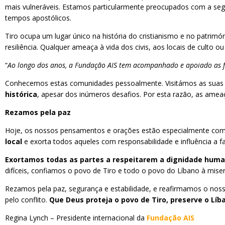
mais vulneráveis. Estamos particularmente preocupados com a segu
tempos apostólicos.
Tiro ocupa um lugar único na história do cristianismo e no patrimón
resiliência. Qualquer ameaça à vida dos civis, aos locais de culto ou
“
Ao longo dos anos, a Fundação AIS tem acompanhado e apoiado as fa
Conhecemos estas comunidades pessoalmente. Visitámos as suas 
histórica
, apesar dos inúmeros desafios. Por esta razão, as ameaç
Rezamos pela paz
Hoje, os nossos pensamentos e orações estão especialmente com 
local
e exorta todos aqueles com responsabilidade e influência a f
Exortamos todas as partes a respeitarem a dignidade human
difíceis, confiamos o povo de Tiro e todo o povo do Líbano à miser
Rezamos pela paz, segurança e estabilidade, e reafirmamos o nosso
pelo conflito.
Que Deus proteja o povo de Tiro, preserve o Líb
Regina Lynch – Presidente internacional da
Fundação AIS