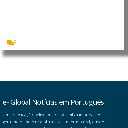
Líbano: Violações do espaço
aéreo e operações militares
agravam tensão no sul do páis
A situação de segurança no sul do Líbano...
0
e- Global Notícias em Português
Uma publicação online que disponibiliza informação
geral independente e pluralista, em tempo real, dando