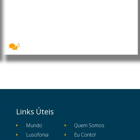
Médio Oriente: Aumenta o
número de mortos no Líbano,
Cisjordânia e Gaza
As Nações Unidas alertaram para o agravamento da...
0
Links Úteis
Mundo
Quem Somos
Lusofonia
Eu Conto!