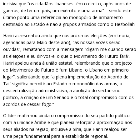
incisiva que “os cidadãos libaneses têm o direito, após anos de
guerras, de ter um país, um exército e uma arma” – sendo este
último ponto uma referência ao monopólio de armamento
destinado ao Estado e não a grupos armados como o Hezbollah.
Hariri acrescentou ainda que nas próximas eleições (em teoria,
agendadas para Maio deste ano), “as nossas vozes serão
ouvidas”, rematando com a mensagem “digam-me quando serão
as eleições e eu dir-vos-ei o que o Movimento do Futuro fará”.
Hariri apelou ainda à união estatal, relembrando que o projecto
do Movimento do Futuro é “um Líbano, o Líbano em primeiro
lugar”, salientando que “a plena implementação do Acordo de
Taif significa permitir ao Estado o monopólio das armas, a
descentralização administrativa, a abolição do sectarismo
político, a criação de um Senado e o total compromisso com os
acordos de cessar-fogo.”
O líder reafirmou ainda o compromisso do seu partido político
com a unidade Árabe e que planeia reforçar a aproximação aos
seus aliados na região, inclusive a Síria, que Hariri realçou ser
uma peça fundamental para a estabilidade regional.