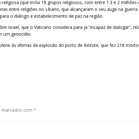
eligiosa (que inclui 18 grupos religiosos, com entre 1.3 e 2 milhõe
ias entre religiões no Líbano, que alcançaram o seu auge na guerra ci
para o diálogo e estabelecimento de paz na região.
bre Israel, que o Vaticano considera para já “incapaz de dialogar”, r
am um genocídio.
lene às vítimas da explosão do porto de Beirute, que fez 218 mort
os marcados com
*