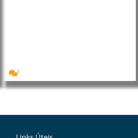
Médio Oriente: Aumenta o
número de mortos no Líbano,
Cisjordânia e Gaza
As Nações Unidas alertaram para o agravamento da...
0
Links Úteis