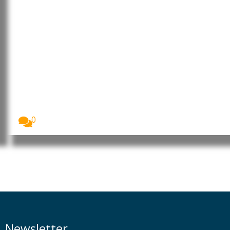
Irão: UNICEF alerta que mais de
2.500 crianças foram mortas ou
feridas durante cinco meses de
guerra
O Fundo das Nações Unidas para a Infância...
0
Newsletter