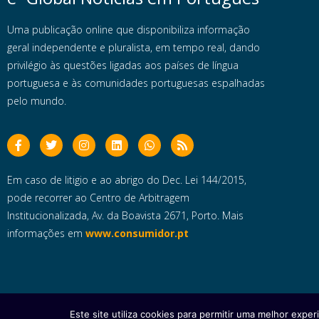
Uma publicação online que disponibiliza informação
geral independente e pluralista, em tempo real, dando
privilégio às questões ligadas aos países de língua
portuguesa e às comunidades portuguesas espalhadas
pelo mundo.
Em caso de litigio e ao abrigo do Dec. Lei 144/2015,
pode recorrer ao Centro de Arbitragem
Institucionalizada, Av. da Boavista 2671, Porto. Mais
informações em
www.consumidor.pt
Este site utiliza cookies para permitir uma melhor experi
Copyright © 2025 e- Global Notícias em Português | Todos os dire