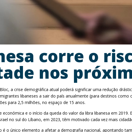
esa corre o ris
ade nos próxim
Bloc, a crise demográfica atual poderá significar uma redução drásti
grantes libaneses a sair do país anualmente (para destinos como o B
hões para 2,5 milhões, no espaço de 15 anos.
se económica e o início da queda do valor da libra libanesa em 2019
srael no sul do Líbano, em 2023, têm motivado cada vez mais cidadãos
ão é o único elemento a afetar a demografia nacional, apontando ta