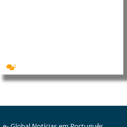
Líbano: Violações do espaço
aéreo e operações militares
agravam tensão no sul do páis
A situação de segurança no sul do Líbano...
0
e- Global Notícias em Português