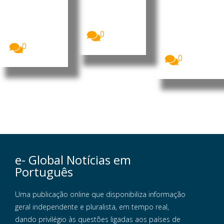
meses de
A situação
para o
de
guerra
agravamento
segurança
da...
O Fundo das
no sul do
Nações
0
Líbano...
Unidas para
0
a Infância...
0
e- Global Notícias em
Português
Uma publicação online que disponibiliza informação
geral independente e pluralista, em tempo real,
dando privilégio às questões ligadas aos países de