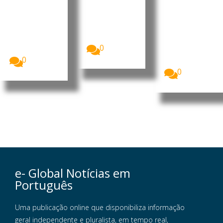
Unidas
páis
cinco
alertaram
meses de
A situação
para o
de
guerra
agravamento
segurança
da...
O Fundo das
no sul do
Nações
0
Líbano...
Unidas para
0
a Infância...
0
e- Global Notícias em
Português
Uma publicação online que disponibiliza informação
geral independente e pluralista, em tempo real,