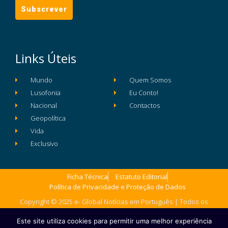
Links Úteis
Mundo
Quem Somos
Lusofonia
Eu Conto!
Nacional
Contactos
Geopolítica
Vida
Exclusivo
Ficha Técnica
Estatuto Editorial
Política de Privacidade e Proteção de Dados
Copyright © 2025 e- Global Notícias em Português | Todos os
direitos reservados
Este site utiliza cookies para permitir uma melhor experiência