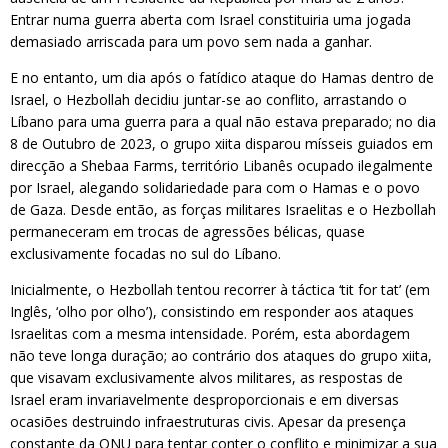
Entrar numa guerra aberta com Israel constituiria uma jogada
demasiado arriscada para um povo sem nada a ganhar.
E no entanto, um dia após o fatídico ataque do Hamas dentro de
Israel, o Hezbollah decidiu juntar-se ao conflito, arrastando o
Líbano para uma guerra para a qual não estava preparado; no dia
8 de Outubro de 2023, o grupo xiita disparou mísseis guiados em
direcção a Shebaa Farms, território Libanês ocupado ilegalmente
por Israel, alegando solidariedade para com o Hamas e o povo
de Gaza. Desde então, as forças militares Israelitas e o Hezbollah
permaneceram em trocas de agressões bélicas, quase
exclusivamente focadas no sul do Líbano.
Inicialmente, o Hezbollah tentou recorrer à táctica ‘tit for tat’ (em
Inglês, ‘olho por olho’), consistindo em responder aos ataques
Israelitas com a mesma intensidade. Porém, esta abordagem
não teve longa duração; ao contrário dos ataques do grupo xiita,
que visavam exclusivamente alvos militares, as respostas de
Israel eram invariavelmente desproporcionais e em diversas
ocasiões destruindo infraestruturas civis. Apesar da presença
constante da ONU para tentar conter o conflito e minimizar a sua