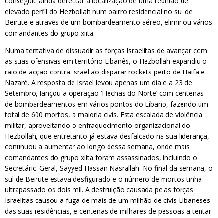
conseguiu ainda detectar a localização de uma reunião de
elevado perfil do Hezbollah num bairro residencial no sul de
Beirute e através de um bombardeamento aéreo, eliminou vários
comandantes do grupo xiita.
Numa tentativa de dissuadir as forças Israelitas de avançar com
as suas ofensivas em território Libanês, o Hezbollah expandiu o
raio de acção contra Israel ao disparar rockets perto de Haifa e
Nazaré. A resposta de Israel levou apenas um dia e a 23 de
Setembro, lançou a operação ‘Flechas do Norte’ com centenas
de bombardeamentos em vários pontos do Líbano, fazendo um
total de 600 mortos, a maioria civis. Esta escalada de violência
militar, aproveitando o enfraquecimento organizacional do
Hezbollah, que entretanto já estava desfalcado na sua liderança,
continuou a aumentar ao longo dessa semana, onde mais
comandantes do grupo xiita foram assassinados, incluindo o
Secretário-Geral, Sayyed Hassan Nasrallah. No final da semana, o
sul de Beirute estava desfigurado e o número de mortos tinha
ultrapassado os dois mil. A destruição causada pelas forças
Israelitas causou a fuga de mais de um milhão de civis Libaneses
das suas residências, e centenas de milhares de pessoas a tentar