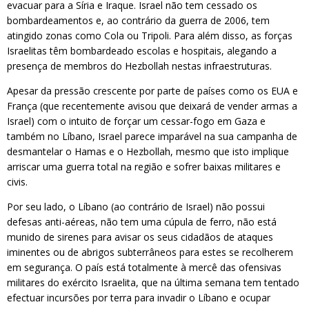
evacuar para a Síria e Iraque. Israel não tem cessado os
bombardeamentos e, ao contrário da guerra de 2006, tem
atingido zonas como Cola ou Tripoli. Para além disso, as forças
Israelitas têm bombardeado escolas e hospitais, alegando a
presença de membros do Hezbollah nestas infraestruturas.
Apesar da pressão crescente por parte de países como os EUA e
França (que recentemente avisou que deixará de vender armas a
Israel) com o intuito de forçar um cessar-fogo em Gaza e
também no Líbano, Israel parece imparável na sua campanha de
desmantelar o Hamas e o Hezbollah, mesmo que isto implique
arriscar uma guerra total na região e sofrer baixas militares e
civis.
Por seu lado, o Líbano (ao contrário de Israel) não possui
defesas anti-aéreas, não tem uma cúpula de ferro, não está
munido de sirenes para avisar os seus cidadãos de ataques
iminentes ou de abrigos subterrâneos para estes se recolherem
em segurança. O país está totalmente à mercê das ofensivas
militares do exército Israelita, que na última semana tem tentado
efectuar incursões por terra para invadir o Líbano e ocupar