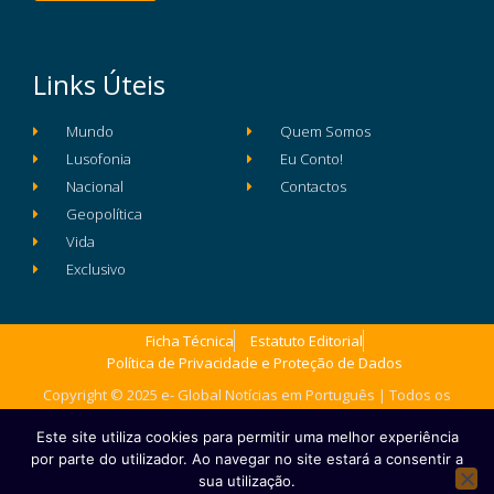
Links Úteis
Mundo
Quem Somos
Lusofonia
Eu Conto!
Nacional
Contactos
Geopolítica
Vida
Exclusivo
Ficha Técnica
Estatuto Editorial
Política de Privacidade e Proteção de Dados
Copyright © 2025 e- Global Notícias em Português | Todos os
direitos reservados
Este site utiliza cookies para permitir uma melhor experiência
por parte do utilizador. Ao navegar no site estará a consentir a
sua utilização.